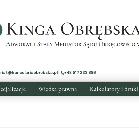
ariat@kancelariaobrebska.pl
+48 517 233 886
ecjalizacje
Wiedza prawna
Kalkulatory i druki