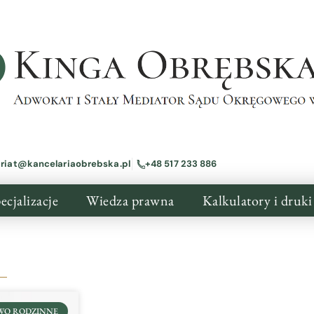
ariat@kancelariaobrebska.pl
+48 517 233 886
ecjalizacje
Wiedza prawna
Kalkulatory i druki
WO RODZINNE