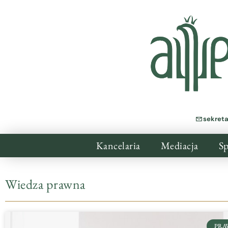
sekret
Kancelaria
Mediacja
Sp
Wiedza prawna
PRA